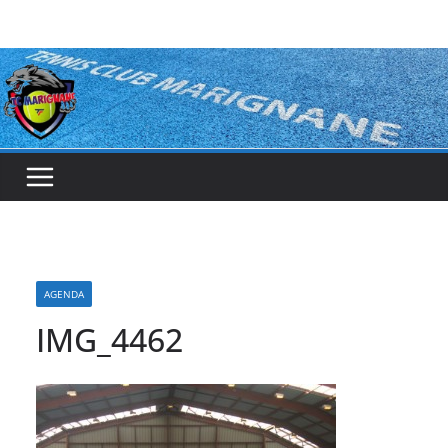
Passer
au
contenu
AGENDA
IMG_4462