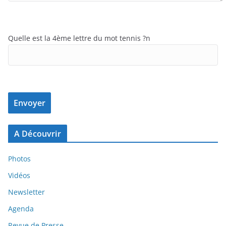
Quelle est la 4ème lettre du mot tennis ?n
Farmaceuticoportugues.com/Viagra-Para-Mulheres-Online-
A Découvrir
Em-Portugal/
Photos
Vidéos
Newsletter
Agenda
Revue de Presse