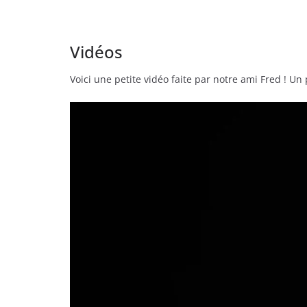
Vidéos
Voici une petite vidéo faite par notre ami Fred ! U
Lecteur
vidéo