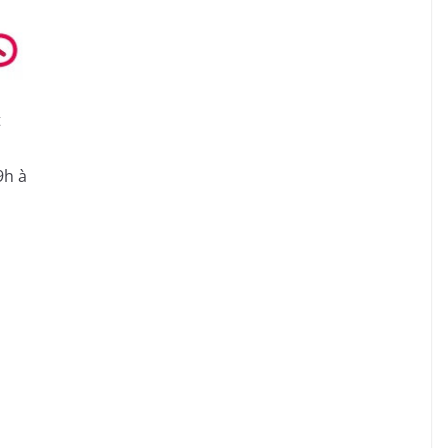
t
9h à