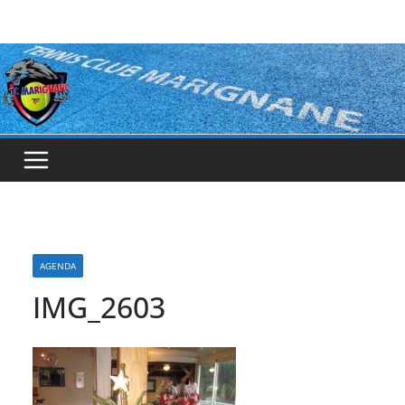
Passer
au
contenu
AGENDA
IMG_2603