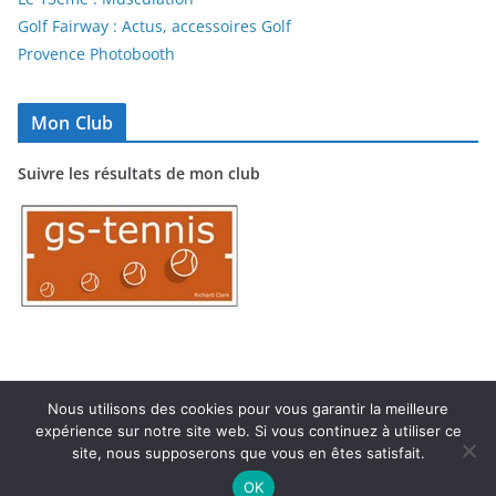
Golf Fairway : Actus, accessoires Golf
Provence Photobooth
Mon Club
Suivre les résultats de mon club
Nous utilisons des cookies pour vous garantir la meilleure
expérience sur notre site web. Si vous continuez à utiliser ce
Copyright © 2026
TC MARIGNANE
. Tous droits réservés.
site, nous supposerons que vous en êtes satisfait.
Theme
ColorMag
par ThemeGrill. Propulsé par
WordPress
.
OK