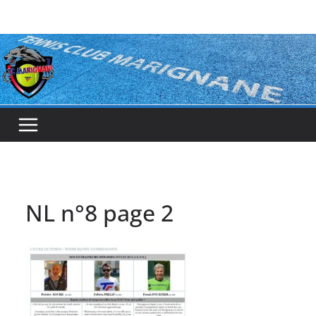
Passer
au
contenu
NL n°8 page 2