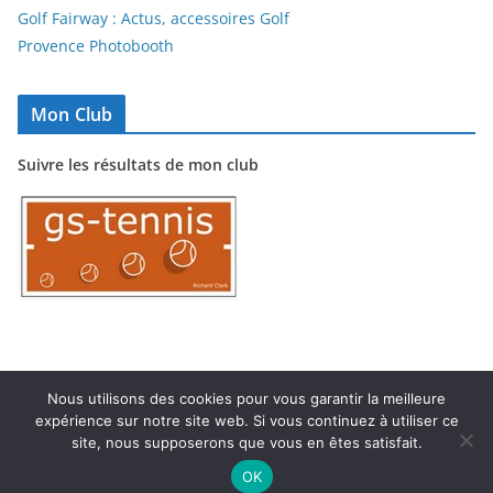
Golf Fairway : Actus, accessoires Golf
Provence Photobooth
Mon Club
Suivre les résultats de mon club
Nous utilisons des cookies pour vous garantir la meilleure
expérience sur notre site web. Si vous continuez à utiliser ce
Copyright © 2026
TC MARIGNANE
. Tous droits réservés.
site, nous supposerons que vous en êtes satisfait.
Theme
ColorMag
par ThemeGrill. Propulsé par
WordPress
.
OK