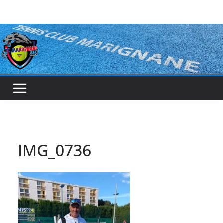
Passer
au
contenu
IMG_0736