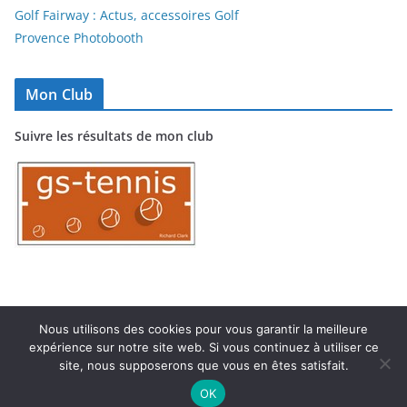
Golf Fairway : Actus, accessoires Golf
Provence Photobooth
Mon Club
Suivre les résultats de mon club
Nous utilisons des cookies pour vous garantir la meilleure
expérience sur notre site web. Si vous continuez à utiliser ce
Copyright © 2026
TC MARIGNANE
. Tous droits réservés.
site, nous supposerons que vous en êtes satisfait.
Theme
ColorMag
par ThemeGrill. Propulsé par
WordPress
.
OK