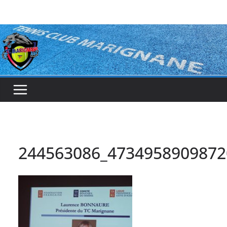
Passer
au
contenu
244563086_4734958909872