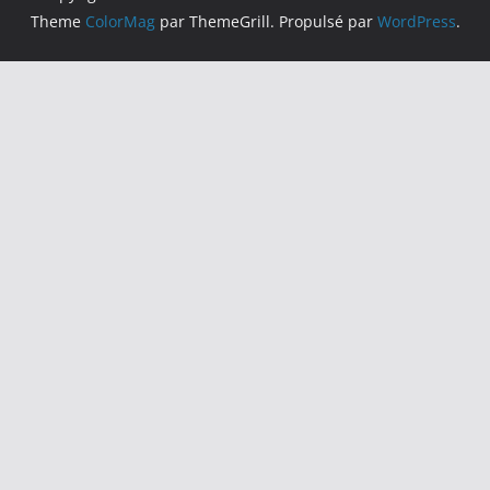
Theme
ColorMag
par ThemeGrill. Propulsé par
WordPress
.