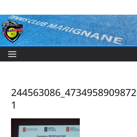
Passer
au
contenu
244563086_4734958909872
1