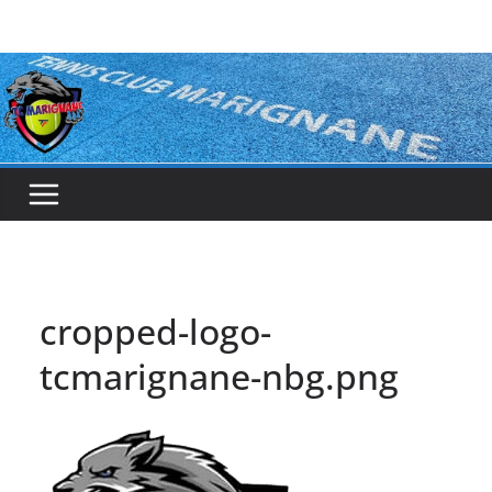
Passer
au
contenu
cropped-logo-
tcmarignane-nbg.png