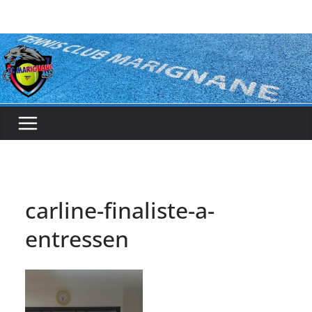
Passer
au
contenu
carline-finaliste-a-
entressen