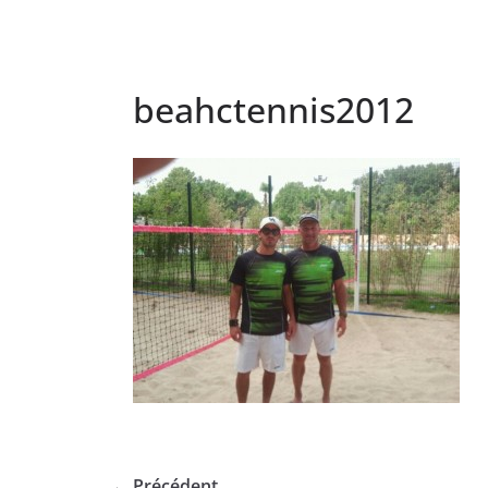
beahctennis2012
← Précédent