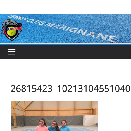
Passer
au
contenu
26815423_10213104551040